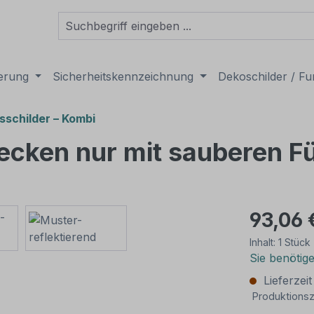
derung
Sicherheitskennzeichnung
Dekoschilder / Fu
sschilder – Kombi
Becken nur mit sauberen F
93,06 
Inhalt:
1 Stück
Sie benötig
Lieferzei
Produktionsz