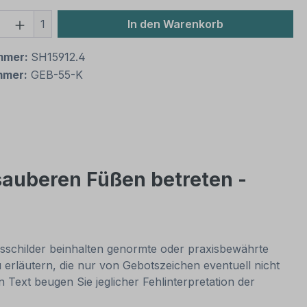
 Anzahl: Gib den gewünschten Wert ein 
1
In den Warenkorb
mmer:
SH15912.4
mmer:
GEB-55-K
sauberen Füßen betreten -
nsschilder beinhalten genormte oder praxisbewährte
rläutern, die nur von Gebotszeichen eventuell nicht
 Text beugen Sie jeglicher Fehlinterpretation der