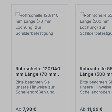
Produktgalerie überspringen
Rohrschelle 120/140
Rohrschelle 
mm Länge (70 mm
Länge (500 m
Lochung) zur
Lochung) zur
Bitte beachten Sie
Bitte beachten S
Schilderbefestigung
Schilderbefes
unsere Hinweise zur
unsere Hinweise
Schellengrößen und
Schellengrößen 
sicheren
sicheren
Schilderbefestigung
Schilderbefestig
(weiter unten).
(weiter unten).
Regulärer Preis:
Regulärer Preis:
Ab
7,98 €
Ab
11,66 €