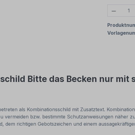
Produkt
Produktnu
Vorlagenu
child Bitte das Becken nur mit 
etreten als Kombinationsschild mit Zusatztext. Kombinatio
zu vermeiden bzw. bestimmte Schutzanweisungen näher zu e
ld, dem richtigen Gebotszeichen und einem aussagekräftigen