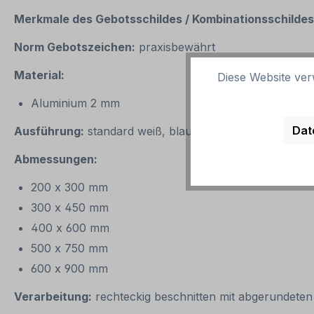
Merkmale des Gebotsschildes / Kombinationsschildes 
Norm Gebotszeichen:
praxisbewährt
Material:
Diese Website ver
Aluminium 2 mm
Dat
Ausführung:
standard weiß, blaues Gebotssymbol, sch
Abmessungen:
200 x 300 mm
300 x 450 mm
400 x 600 mm
500 x 750 mm
600 x 900 mm
Verarbeitung:
rechteckig beschnitten mit abgerundeten