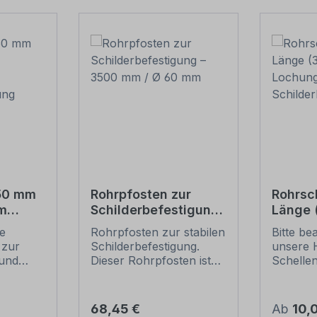
550 mm
Rohrpfosten zur
Rohrsc
m
Schilderbefestigung
Länge
– 3500 mm / Ø 60
Lochun
ie
Rohrpfosten zur stabilen
Bitte be
tigung
mm
Schild
 zur
Schilderbefestigung.
unsere 
und
Dieser Rohrpfosten ist
Schelle
für alle Rohrschellen mit
sichere
ung
einem Durchmesser von
Schilder
60 mm geeignet.
(weiter 
Regulärer Preis:
Regulär
68,45 €
Ab
10,