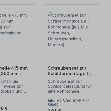
helle 415 mm
Schraubenset zur
 (350 mm
Schildermontage für
g) zur
1 Rohrschelle (je 2 M
achten Sie
Schraubenset zur
erbefestigung
6 Schrauben,
Hinweise zur
Schilderbefestigung für
Unterlegscheiben,
ngrößen und
eine Rohrschelle.
Muttern)
n
Merkmale dieses
befestigung
Schraubensets zur
Inhalt:
2 Stück
(0,98 € / 1
Stück)
unten).
Schilderbefestigung:
er Preis:
08 €
Regulärer Preis:
1,96 €