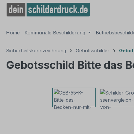
springen
Zur Hauptnavigation springen
Home
Kommunale Beschilderung
Betriebsbeschil
Sicherheitskennzeichnung
Gebotsschilder
Gebot
Gebotsschild Bitte das 
Bildergalerie überspringen