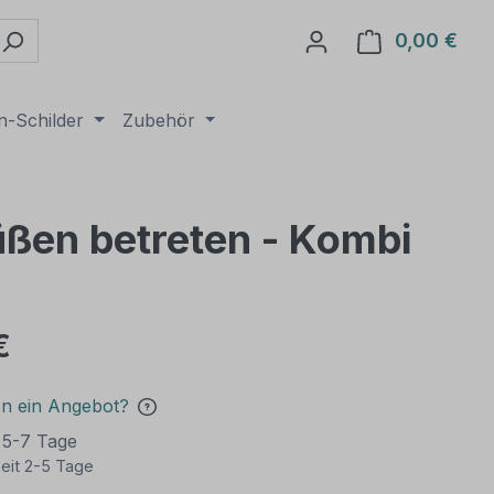
0,00 €
Ware
n-Schilder
Zubehör
üßen betreten - Kombi
€
en ein Angebot?
t 5-7 Tage
eit 2-5 Tage