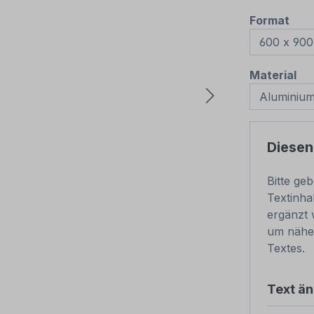
aus
Format
au
Material
Diesen
Bitte ge
Textinha
ergänzt 
um näher
Textes.
Text ä