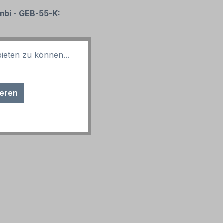
mbi - GEB-55-K:
ieten zu können...
ieren
öglich.