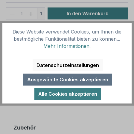
Produkt Anzahl: Gib den gewünschten We
1
In den Warenkorb
Produktnummer:
SH15912.2
Diese Website verwendet Cookies, um Ihnen die
Vorlagenummer:
GEB-55-K
bestmögliche Funktionalität bieten zu können...
Mehr Informationen
.
Beschreibung
Datenschutzeinstellungen
Gebotsschild Bitte das Becken nur mit sauberen
Füßen betreten als Kombinationsschild mit
Ausgewählte Cookies akzeptieren
Zusatztext. Kombinationsschilder be…
Mehr
Alle Cookies akzeptieren
Produktgalerie überspringen
Zubehör