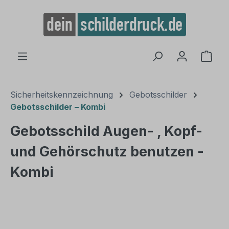
alt springen
Ware
Sicherheitskennzeichnung
Gebotsschilder
Gebotsschilder – Kombi
Gebotsschild Augen- , Kopf-
und Gehörschutz benutzen -
Kombi
Bildergalerie überspringen