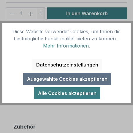
Produkt Anzahl: Gib den gewünschten We
1
In den Warenkorb
Produktnummer:
SH10558
Diese Website verwendet Cookies, um Ihnen die
Vorlagenummer:
GEB-02-K
bestmögliche Funktionalität bieten zu können...
Mehr Informationen
.
Beschreibung
Datenschutzeinstellungen
Gebotszeichen Augen-, Kopf- und Gehörschutz
benutzen nach älterer Norm oder praxisbewährt
Ausgewählte Cookies akzeptieren
als Kombinationsschild mit Zusatzt…
Mehr
Alle Cookies akzeptieren
Produktgalerie überspringen
Zubehör