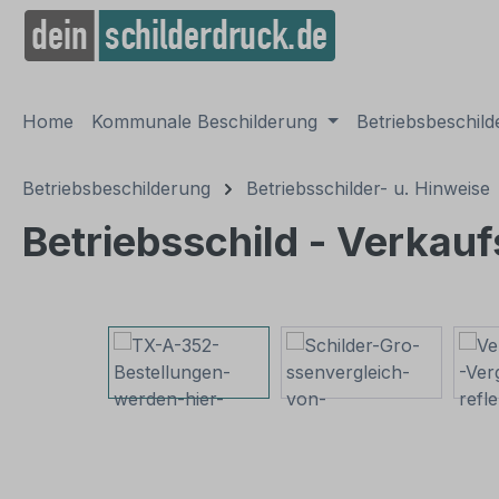
springen
Zur Hauptnavigation springen
Home
Kommunale Beschilderung
Betriebsbeschil
Betriebsbeschilderung
Betriebsschilder- u. Hinweise
Betriebsschild - Verkau
Bildergalerie überspringen