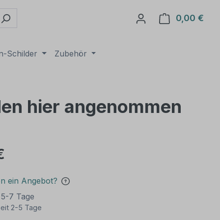
0,00 €
Ware
n-Schilder
Zubehör
rden hier angenommen
€
en ein Angebot?
t 5-7 Tage
eit 2-5 Tage