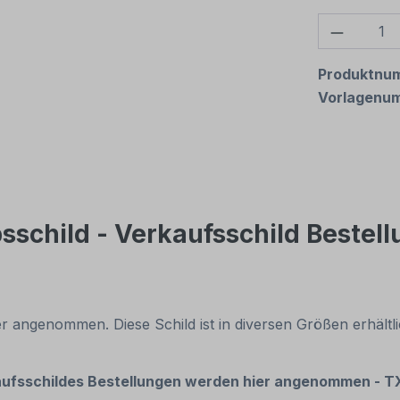
Produkt
Produktnu
Vorlagenu
sschild - Verkaufsschild Bestel
 angenommen. Diese Schild ist in diversen Größen erhältlic
kaufsschildes Bestellungen werden hier angenommen - T