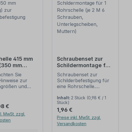
helle 415 mm
Schraubenset zur
 (350 mm
Schildermontage für
g) zur
1 Rohrschelle (je 2 M
achten Sie
Schraubenset zur
erbefestigung
6 Schrauben,
Hinweise zur
Schilderbefestigung für
Unterlegscheiben,
ngrößen und
eine Rohrschelle.
Muttern)
n
Merkmale dieses
befestigung
Schraubensets zur
Inhalt:
2 Stück
(0,98 € / 1
Stück)
unten).
Schilderbefestigung:
er Preis:
08 €
Regulärer Preis:
1,96 €
ellen nach der
Ausführung: Stahl,
l. MwSt. zzgl.
 stellen die
feuerverzinkt
Preise inkl. MwSt. zzgl.
osten
dbefestigungen
Verpackungseinheit -
Versandkosten
lder und
Set: 2 Stück -