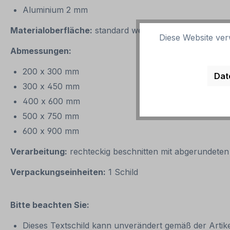
Aluminium 2 mm
Materialoberfläche:
standard weiß oder reflektierend 
Diese Website ver
Abmessungen:
200 x 300 mm
Dat
300 x 450 mm
400 x 600 mm
500 x 750 mm
600 x 900 mm
Verarbeitung:
rechteckig beschnitten mit abgerundete
Verpackungseinheiten:
1 Schild
Bitte beachten Sie:
Dieses Textschild kann unverändert gemäß der Artikel