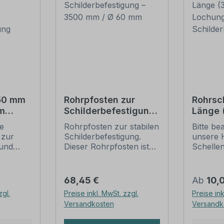
550 mm
Rohrpfosten zur
Rohrsc
m
Schilderbefestigung
Länge
– 3500 mm / Ø 60
Lochun
ie
Rohrpfosten zur stabilen
Bitte be
tigung
mm
Schild
 zur
Schilderbefestigung.
unsere 
und
Dieser Rohrpfosten ist
Schelle
für alle Rohrschellen mit
sichere
ung
einem Durchmesser von
Schilder
60 mm geeignet.
(weiter 
Regulärer Preis:
Regulär
68,45 €
Ab
10,
ch der
Merkmale dieses
Rohrsch
zgl.
Preise inkl. MwSt. zzgl.
Preise ink
 die
Rohrpfostens:
IVZ-Norm
Versandkosten
Versandk
gungen
Ausführung: Stahl,
Standar
feuerverzinkt, schwere
für Schi