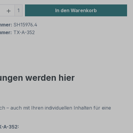
 Anzahl: Gib den gewünschten Wert ein 
1
In den Warenkorb
mmer:
SH15976.4
mmer:
TX-A-352
lungen werden hier
h – auch mit Ihren individuellen Inhalten für eine
X-A-352: