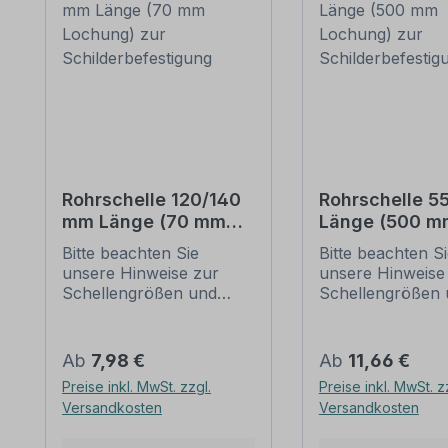
Rohrschelle 120/140
Rohrschelle 
mm Länge (70 mm
Länge (500 m
Lochung) zur
Lochung) zur
Bitte beachten Sie
Bitte beachten S
Schilderbefestigung
Schilderbefes
unsere Hinweise zur
unsere Hinweise
Schellengrößen und
Schellengrößen 
sicheren
sicheren
Schilderbefestigung
Schilderbefestig
(weiter unten).
(weiter unten).
Regulärer Preis:
Regulärer Preis:
Ab
7,98 €
Ab
11,66 €
Rohrschellen nach der
Rohrschellen na
Preise inkl. MwSt. zzgl.
Preise inkl. MwSt. z
IVZ-Norm stellen die
IVZ-Norm stellen
Versandkosten
Versandkosten
Standardbefestigungen
Standardbefesti
für Schilder und
für Schilder und