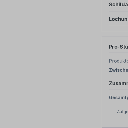
Schild
Lochun
Pro-St
Produktp
Zwisch
Zusam
Gesamtp
Aufg