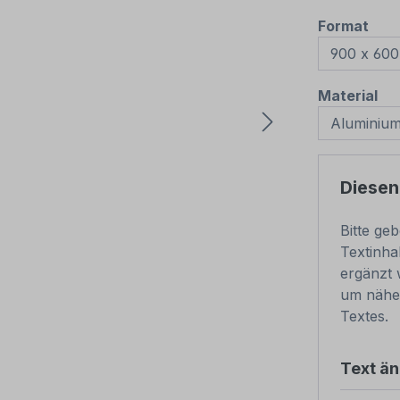
aus
Format
au
Material
Diesen
Bitte ge
Textinha
ergänzt 
um nähe
Textes.
Text ä