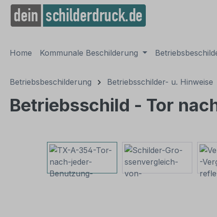
springen
Zur Hauptnavigation springen
Home
Kommunale Beschilderung
Betriebsbeschil
Betriebsbeschilderung
Betriebsschilder- u. Hinweise
Betriebsschild - Tor nac
Bildergalerie überspringen