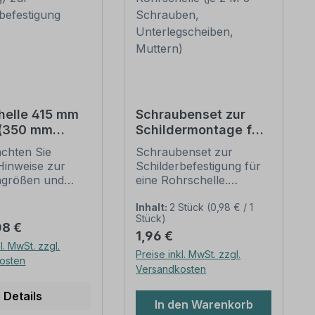
helle 415 mm
Schraubenset zur
 (350 mm
Schildermontage für
g) zur
1 Rohrschelle (je 2 M
achten Sie
Schraubenset zur
erbefestigung
6 Schrauben,
Hinweise zur
Schilderbefestigung für
Unterlegscheiben,
ngrößen und
eine Rohrschelle.
Muttern)
n
Merkmale dieses
befestigung
Schraubensets zur
Inhalt:
2 Stück
(0,98 € / 1
Stück)
unten).
Schilderbefestigung:
er Preis:
08 €
Regulärer Preis:
1,96 €
ellen nach der
Ausführung: Stahl,
l. MwSt. zzgl.
 stellen die
feuerverzinkt
Preise inkl. MwSt. zzgl.
osten
dbefestigungen
Verpackungseinheit -
Versandkosten
lder und
Set: 2 Stück -
zeichen dar. Sie
Kreuzschlitzschrauben
Details
In den Warenkorb
diversen Längen
M 6 x 16 2 Stück -