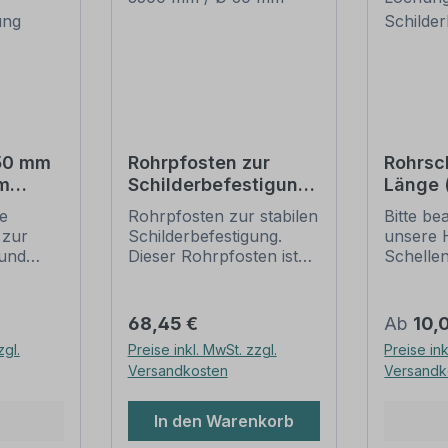
550 mm
Rohrpfosten zur
Rohrsc
m
Schilderbefestigung
Länge
– 3500 mm / Ø 60
Lochun
ie
Rohrpfosten zur stabilen
Bitte be
tigung
mm
Schild
 zur
Schilderbefestigung.
unsere 
und
Dieser Rohrpfosten ist
Schelle
für alle Rohrschellen mit
sichere
ung
einem Durchmesser von
Schilder
60 mm geeignet.
(weiter 
Regulärer Preis:
Regulär
68,45 €
Ab
10,
ch der
Merkmale dieses
Rohrsch
zgl.
Preise inkl. MwSt. zzgl.
Preise ink
 die
Rohrpfostens:
IVZ-Norm
Versandkosten
Versandk
gungen
Ausführung: Stahl,
Standar
feuerverzinkt, schwere
für Schi
dar. Sie
Ausführung -
Verkehrs
In den Warenkorb
 Längen
Wandstärke 2,0 mm
sind in 