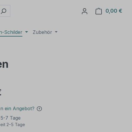
0,00 €
Ware
n-Schilder
Zubehör
en
€
en ein Angebot?
t 5-7 Tage
eit 2-5 Tage