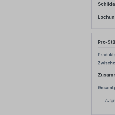
Schild
Lochun
Pro-St
Produktp
Zwisch
Zusam
Gesamtp
Aufg