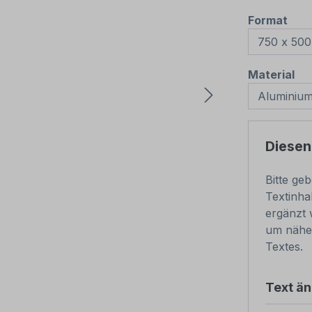
aus
Format
au
Material
Diesen
Bitte ge
Textinha
ergänzt 
um nähe
Textes.
Text ä