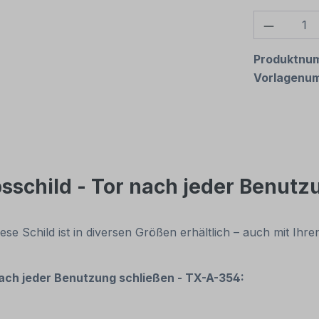
Produkt
Produktnu
Vorlagenu
sschild - Tor nach jeder Benutz
se Schild ist in diversen Größen erhältlich – auch mit Ihre
nach jeder Benutzung schließen - TX-A-354: