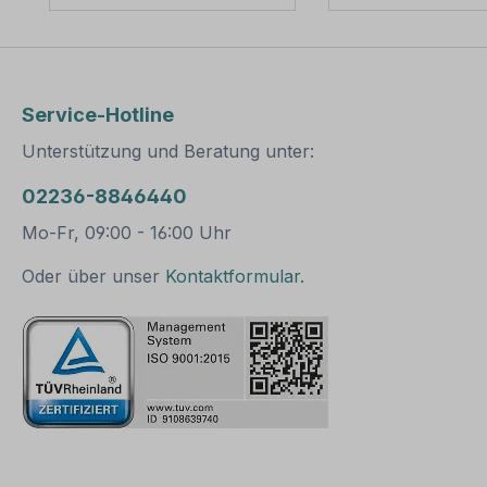
erhältlich,
erhältlich,
außerordentlich stabil
außerordentlich s
und somit für dauerhafte
und somit für da
Befestigungen von
Befestigungen v
Aluminiumschildern
Aluminiumschild
Service-Hotline
bestens geeignet. Für
bestens geeignet
eine sichere Befestigung
eine sichere Bef
Unterstützung und Beratung unter:
von Schildern mit einer
von Schildern mi
Höhe über 200
Höhe über 200
02236-8846440
mm werden zwei
mm werden zwei
Rohrschellen benötigt.
Rohrschellen ben
Mo-Fr, 09:00 - 16:00 Uhr
Merkmale dieser
Merkmale dieser
Rohrschelle zur
Rohrschelle zur
Oder über unser
Kontaktformular
.
Schilderbefestigung:
Schilderbefestig
Norm: nach IVZ
Norm: nach IVZ
Material: Stahl,
Material: Stahl,
feuerverzinkt
feuerverzinkt
Ausführung: zweiteilig
Ausführung: zwei
zum Verschrauben
zum Verschrau
Schellenlänge: ca. 120
Schellenlänge: c
mm für Pfosten / Ø 60
mm Lochung z
mm ca. 140 mm für
Schilderbefestig
Pfosten / Ø 76 mm
habstand 500 