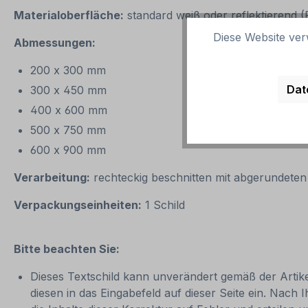
Materialoberfläche:
standard weiß oder reflektierend 
Diese Website ver
Abmessungen:
200 x 300 mm
Dat
300 x 450 mm
400 x 600 mm
500 x 750 mm
600 x 900 mm
Verarbeitung:
rechteckig beschnitten mit abgerundete
Verpackungseinheiten:
1 Schild
Bitte beachten Sie:
Dieses Textschild kann unverändert gemäß der Artikel
diesen in das Eingabefeld auf dieser Seite ein. Nach 