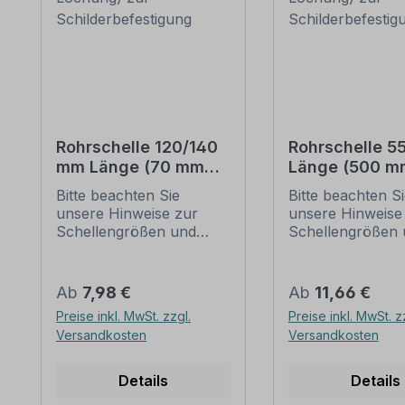
Rohrschelle 120/140
Rohrschelle 
mm Länge (70 mm
Länge (500 m
Lochung) zur
Lochung) zur
Bitte beachten Sie
Bitte beachten S
Schilderbefestigung
Schilderbefes
unsere Hinweise zur
unsere Hinweise
Schellengrößen und
Schellengrößen 
sicheren
sicheren
Schilderbefestigung
Schilderbefestig
(weiter unten).
(weiter unten).
Regulärer Preis:
Regulärer Preis:
Ab
7,98 €
Ab
11,66 €
Rohrschellen nach der
Rohrschellen na
Preise inkl. MwSt. zzgl.
Preise inkl. MwSt. z
IVZ-Norm stellen die
IVZ-Norm stellen
Versandkosten
Versandkosten
Standardbefestigungen
Standardbefesti
für Schilder und
für Schilder und
Verkehrszeichen dar. Sie
Verkehrszeichen 
Details
Details
sind in diversen Längen
sind in diversen