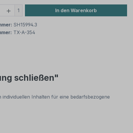
 Anzahl: Gib den gewünschten Wert ein 
1
In den Warenkorb
mmer:
SH15994.3
mmer:
TX-A-354
ung schließen"
n individuellen Inhalten für eine bedarfsbezogene