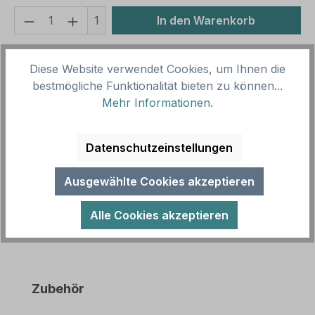
Produkt Anzahl: Gib den gewünschten We
1
In den Warenkorb
Produktnummer:
SH15994.1
Diese Website verwendet Cookies, um Ihnen die
Vorlagenummer:
TX-A-354
bestmögliche Funktionalität bieten zu können...
Mehr Informationen
.
Beschreibung
Betriebsschild - Tor nach jeder Benutzung
Datenschutzeinstellungen
schließen. Diese Schild ist in diversen Größen
erhältlich – auch mit Ihren indivi…
Mehr
Ausgewählte Cookies akzeptieren
Alle Cookies akzeptieren
Produktgalerie überspringen
Zubehör