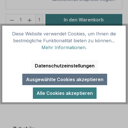
Produkt Anzahl: Gib den gewünschten We
1
In den Warenkorb
Produktnummer:
SH15997.3
Diese Website verwendet Cookies, um Ihnen die
bestmögliche Funktionalität bieten zu können...
Vorlagenummer:
TX-A-357
Mehr Informationen
.
Beschreibung
Datenschutzeinstellungen
Betriebsschild - In diesem Bereich keine Speisen
und Getränke verzehren. Diese Schild ist in diversen
Ausgewählte Cookies akzeptieren
Größen erhältlich – a…
Mehr
Alle Cookies akzeptieren