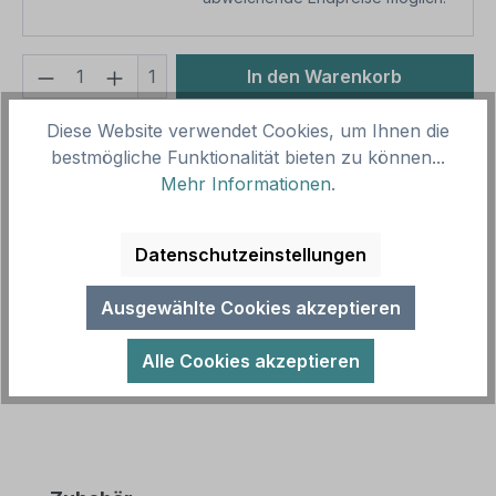
Produkt Anzahl: Gib den gewünschten We
1
In den Warenkorb
Produktnummer:
SH15997.1
Diese Website verwendet Cookies, um Ihnen die
bestmögliche Funktionalität bieten zu können...
Vorlagenummer:
TX-A-357
Mehr Informationen
.
Beschreibung
Datenschutzeinstellungen
Betriebsschild - In diesem Bereich keine Speisen
und Getränke verzehren. Diese Schild ist in diversen
Ausgewählte Cookies akzeptieren
Größen erhältlich – a…
Mehr
Alle Cookies akzeptieren