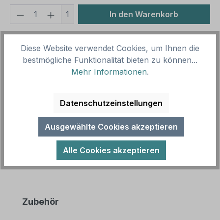
Produkt Anzahl: Gib den gewünschten We
1
In den Warenkorb
Produktnummer:
SH16002.4
Diese Website verwendet Cookies, um Ihnen die
Vorlagenummer:
HW-TS-53
bestmögliche Funktionalität bieten zu können...
Mehr Informationen
.
Beschreibung
Betriebsschild - Geschirrrückgabe - mit Pfeil. Für
Datenschutzeinstellungen
die Gastronomie. Diese Schild ist in diversen Größen
erhältlich – auch m…
Mehr
Ausgewählte Cookies akzeptieren
Alle Cookies akzeptieren
Produktgalerie überspringen
Zubehör