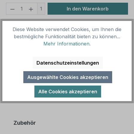
Produkt Anzahl: Gib den gewünschten We
1
In den Warenkorb
Produktnummer:
SH16003.2
Diese Website verwendet Cookies, um Ihnen die
Vorlagenummer:
HW-TS-54
bestmögliche Funktionalität bieten zu können...
Mehr Informationen
.
Beschreibung
Betriebsschild - Danke, dass Sie Ihr Geschirr
Datenschutzeinstellungen
abräumen. Für die Gastronomie. Diese Schild ist in
diversen Größen erhältlich…
Mehr
Ausgewählte Cookies akzeptieren
Alle Cookies akzeptieren
Produktgalerie überspringen
Zubehör