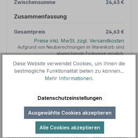
Zwischensumme
24,63 €
Zusammenfassung
Gesamtpreis
24,63 €
Preise inkl. MwSt. zzgl. Versandkosten
Aufgrund von Neuberechnungen im Warenkorb sind
abweichende Endpreise möglich.
Diese Website verwendet Cookies, um Ihnen die
bestmögliche Funktionalität bieten zu können...
Produkt Anzahl: Gib den gewünschten We
1
In den Warenkorb
Mehr Informationen
.
Produktnummer:
SH12022
Datenschutzeinstellungen
Vorlagenummer:
VZ-K-29
Ausgewählte Cookies akzeptieren
Beschreibung
Alle Cookies akzeptieren
Betriebschild Betriebsgelände – Parken nur auf
gekennzeichneten Flächen erlaubt - Widerrechtlich