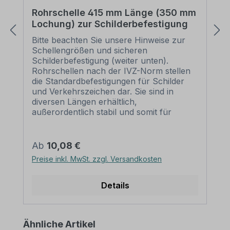
Rohrschelle 415 mm Länge (350 mm
Lochung) zur Schilderbefestigung
Bitte beachten Sie unsere Hinweise zur
Schellengrößen und sicheren
Schilderbefestigung (weiter unten).
Rohrschellen nach der IVZ-Norm stellen
die Standardbefestigungen für Schilder
und Verkehrszeichen dar. Sie sind in
diversen Längen erhältlich,
außerordentlich stabil und somit für
dauerhafte Befestigungen von
Aluminiumschildern bestens geeignet. Für
eine sichere Befestigung von Schildern mit
Regulärer Preis:
Ab
10,08 €
einer Höhe über 200 mm werden zwei
Preise inkl. MwSt. zzgl. Versandkosten
Rohrschellen benötigt. Merkmale dieser
Rohrschelle zur Schilderbefestigung:
Norm: nach IVZ Material: Stahl,
Details
feuerverzinkt Ausführung: zweiteilig zum
Verschrauben Schellenlänge: ca. 415
mm Lochung zur
Produktgalerie überspringen
Ähnliche Artikel
Schilderbefestigung: Lochabstand 350