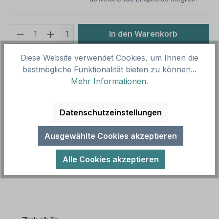
Produkt Anzahl: Gib den gewünschten We
1
In den Warenkorb
Produktnummer:
SH15902.3
Diese Website verwendet Cookies, um Ihnen die
bestmögliche Funktionalität bieten zu können...
Vorlagenummer:
TX-A-346
Mehr Informationen
.
Beschreibung
Datenschutzeinstellungen
Betriebsschild Achtung - In diesem Haus besteht
Kondompflicht. Textschilder sind Hinweisschilder mit
Ausgewählte Cookies akzeptieren
reinen Textinhalten in…
Mehr
Alle Cookies akzeptieren