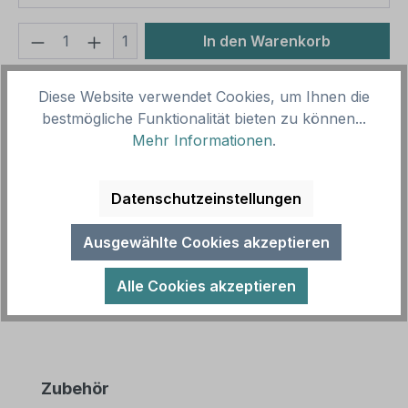
Produkt Anzahl: Gib den gewünschten We
1
In den Warenkorb
Produktnummer:
SH15903.1
Diese Website verwendet Cookies, um Ihnen die
Vorlagenummer:
HW-TS-45
bestmögliche Funktionalität bieten zu können...
Mehr Informationen
.
Beschreibung
Datenschutzeinstellungen
Betriebsschild Achtung - Hier gilt ausdrücklich die
Kondompflicht. Textschilder sind Hinweisschilder mit
Ausgewählte Cookies akzeptieren
reinen Textinhalten…
Mehr
Alle Cookies akzeptieren
Produktgalerie überspringen
Zubehör