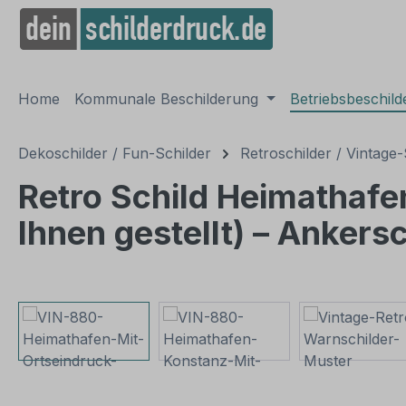
springen
Zur Hauptnavigation springen
Home
Kommunale Beschilderung
Betriebsbeschil
Dekoschilder / Fun-Schilder
Retroschilder / Vintage-
Retro Schild Heimathafe
Ihnen gestellt) – Ankersc
Bildergalerie überspringen