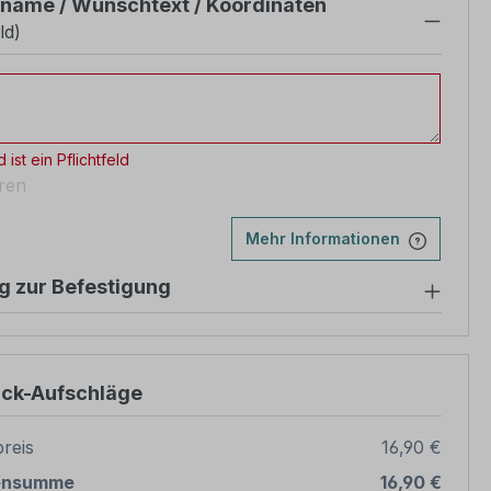
sname / Wunschtext / Koordinaten
ld)
name / Wunschtext / Koordinaten
 ist ein Pflichtfeld
eren
Mehr Informationen
g zur Befestigung
ück-Aufschläge
reis
16,90 €
ensumme
16,90 €