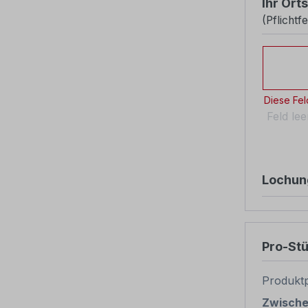
Ihr Ort
(Pflichtfe
Ihr Orts
Diese Feld
Feld le
Lochun
Pro-St
Produktp
Zwisch