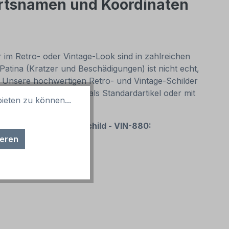
Ortsnamen und Koordinaten
 im Retro- oder Vintage-Look sind in zahlreichen
 Patina (Kratzer und Beschädigungen) ist nicht echt,
. Unsere hochwertigen Retro- und Vintage-Schilder
e dekorativen Schilder als Standardartikel oder mit
ieten zu können...
d kaum Grenzen gesetzt.
nen gestellt)
– Ankerschild - VIN-880:
ieren