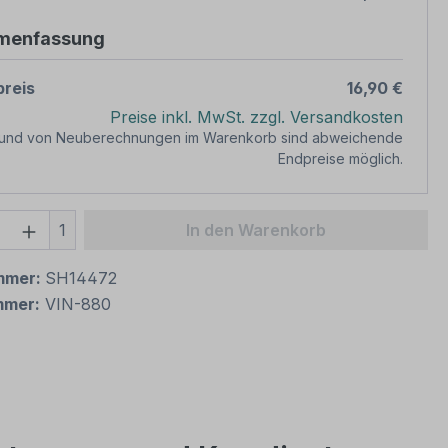
menfassung
reis
16,90 €
Preise inkl. MwSt. zzgl. Versandkosten
rund von Neuberechnungen im Warenkorb sind abweichende
Endpreise möglich.
 Anzahl: Gib den gewünschten Wert ein 
1
In den Warenkorb
mmer:
SH14472
mmer:
VIN-880