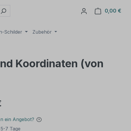
0,00 €
Ware
n-Schilder
Zubehör
und Koordinaten (von
€
en ein Angebot?
t 5-7 Tage