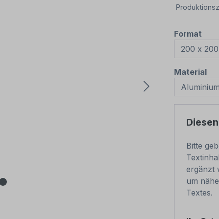
Produktionsz
aus
Format
au
Material
Diesen
Bitte ge
Textinha
ergänzt 
um nähe
Textes.