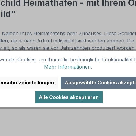
Schild Heimathafen - mit Ihrem 
ild"
nd Namen Ihres Heimathafens oder Zuhauses. Diese Schilder
en, die je nach Artikel individuallisiert werden können. Die
r alt, so als wären sie vor Jahrzehnten produziert worden
fest und in vielen Größen erhältlich. Verschenken Sie dies
wendet Cookies, um Ihnen die bestmögliche Funktionalität b
 oder beschenken Sie sich selbst. Den Möglichkeiten sin
Mehr Informationen
.
mathafen - mit Ihrem Ortsnamen und Koordinaten
(von Ih
enschutzeinstellungen
Ausgewählte Cookies akzept
Alle Cookies akzeptieren