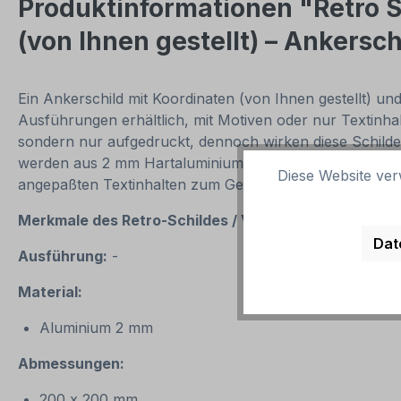
Produktinformationen "Retro 
(von Ihnen gestellt) – Ankersch
Ein Ankerschild mit Koordinaten (von Ihnen gestellt) u
Ausführungen erhältlich, mit Motiven oder nur Textinhalt
sondern nur aufgedruckt, dennoch wirken diese Schilde
werden aus 2 mm Hartaluminium gefertigt, sie sind wetter
Diese Website ver
angepaßten Textinhalten zum Geburtstag, zur Hochzeit,
Merkmale des Retro-Schildes / Vintage-
Schildes Hei
Dat
Ausführung:
-
Material:
Aluminium 2 mm
Abmessungen:
200 x 200 mm